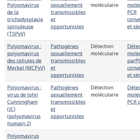
Polyomavirus
sexuellement
moléculaire
moléc
de la
transmissibles
PCR
trichodysplasie
et
conve
spinuleuse
opportunistes
et s
(TSPyV)
Polyomavirus :
Pathogènes
Détection
Détec
polyomavirus
sexuellement
moléculaire
moléc
des cellules de
transmissibles
parP
Merkel (MCPyV)
et
conve
opportunistes
et s
Polyomavirus :
Pathogènes
Détection
Détec
virus de John
sexuellement
moléculaire
moléc
Cunningham
transmissibles
PCR q
(JC)
et
(polyomavirus
opportunistes
humain 2)
Polyomavirus