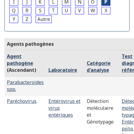
I
J
K
L
M
N
O
P
Q
R
S
T
U
V
W
X
Y
Z
Autre
Agents pathogènes
Agent
Test
pathogène
Catégorie
diag
(Ascendant)
Laboratoire
d'analyse
réfé
Parabacteroides
spp.
Paréchovirus
Entérovirus et
Détection
Détec
virus
moléculaire
moléc
entériques
et
typag
Génotypage
Entér
polio