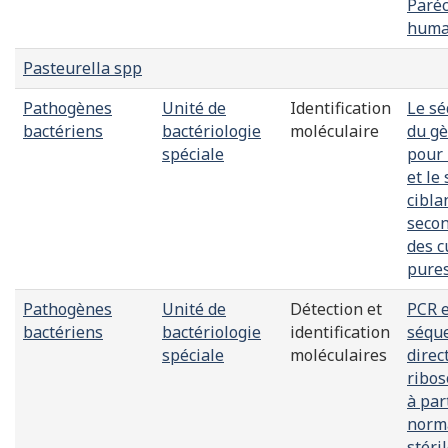
Paré
huma
Pasteurella spp
Pathogènes
Unité de
Identification
Le s
bactériens
bactériologie
moléculaire
du gè
spéciale
pour 
et le
cibla
secon
des c
pure
Pathogènes
Unité de
Détection et
PCR e
bactériens
bactériologie
identification
séqu
spéciale
moléculaires
direc
ribo
à par
norm
stéri