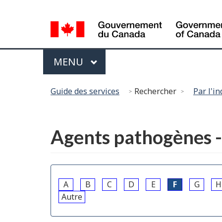
Sélection
de
la
Menu
langue
PRINCIPAL
MENU
Vous
Guide des services
Rechercher
Par l'i
êtes
ici :
English
Agents pathogènes -
A
B
C
D
E
F
G
H
Autre