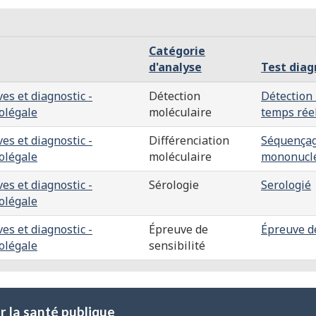
Catégorie
d'analyse
Test diag
es et diagnostic -
Détection
Détection 
olégale
moléculaire
temps rée
es et diagnostic -
Différenciation
Séquençag
olégale
moléculaire
mononuclé
es et diagnostic -
Sérologie
Serologié
olégale
es et diagnostic -
Épreuve de
Épreuve de
olégale
sensibilité
 la santé publique