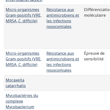
Micro-organismes
Résistance aux
Différenciati
Gram-positifs (VRE,
antimicrobiens et
moléculaire
MRSA, C. difficile)
les infections
nosocomiales
Micro-organismes
Résistance aux
Épreuve de
Gram-positifs (VRE,
antimicrobiens et
sensibilité
MRSA, C. difficile)
les infections
nosocomiales
Moraxella
catarrhalis
Mycobactéries du
complexe
Mycobacterium