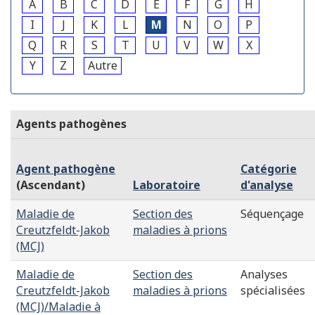
A
B
C
D
E
F
G
H
I
J
K
L
M
N
O
P
Q
R
S
T
U
V
W
X
Y
Z
Autre
Agents pathogènes
Agent pathogène
Catégorie
(Ascendant)
Laboratoire
d'analyse
Maladie de
Section des
Séquençage
Creutzfeldt-Jakob
maladies à prions
(MCJ)
Maladie de
Section des
Analyses
Creutzfeldt-Jakob
maladies à prions
spécialisées
(MCJ)/Maladie à