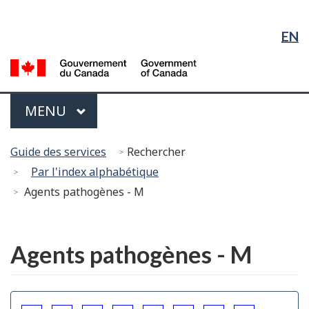
Sélection
Sauter
Passer
Passer
de
au
à
à
EN
contenu
« À
la
la
principal
propos
version
G
langue
du
HTML
d
gouvernement »
simplifiée
C
Menu
PRINCIPAL
MENU
/
G
Vous
of
Guide des services
Rechercher
êtes
C
Par l'index alphabétique
ici :
Agents pathogènes - M
English
Agents pathogènes - M