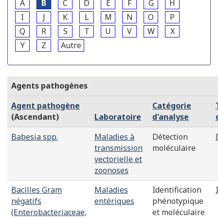
A
B
C
D
E
F
G
H
I
J
K
L
M
N
O
P
Q
R
S
T
U
V
W
X
Y
Z
Autre
Agents pathogènes
Agent pathogène
Catégorie
(Ascendant)
Laboratoire
d'analyse
Babesia spp.
Maladies à
Détection
transmission
moléculaire
vectorielle et
zoonoses
Bacilles Gram
Maladies
Identification
négatifs
entériques
phénotypique
(Enterobacteriaceae,
et moléculaire