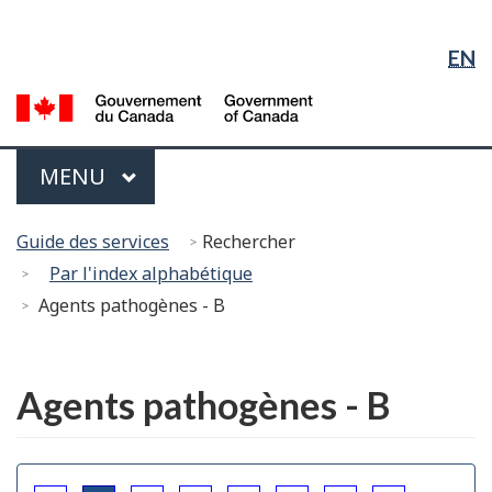
Sélection
Sauter
Passer
Passer
de
au
à
à
EN
contenu
« À
la
la
principal
propos
version
G
langue
du
HTML
d
gouvernement »
simplifiée
C
Menu
PRINCIPAL
MENU
/
G
Vous
of
Guide des services
Rechercher
êtes
C
Par l'index alphabétique
ici :
Agents pathogènes - B
English
Agents pathogènes - B