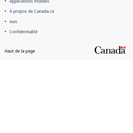
Applications mobiles
du
À propos de Canada.ca
site
Avis
Confidentialité
Haut de la page