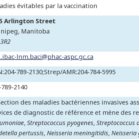
adies évitables par la vaccination
5 Arlington Street
nipeg
,
Manitoba
 3R2
.ibac-lnm.baci@phac-aspc.gc.ca
:204-789-2130;Strep/AMR:204-784-5995
-789-2140
Section des maladies bactériennes invasives ass
vices de diagnostic de référence et mène des r
umoniae
,
Streptococcus pyogenes
,
Streptococcus 
etella pertussis
,
Neisseria meningitidis
,
Neisseria