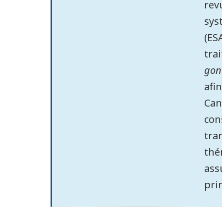
rev
sys
(ES
tra
gon
afi
Can
con
tra
thé
ass
pri