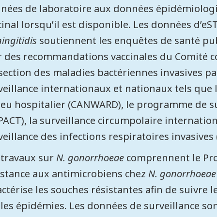
nées de laboratoire aux données épidémiologiqu
cinal lorsqu’il est disponible. Les données d’eS
ingitidis
soutiennent les enquêtes de santé pub
r des recommandations vaccinales du Comité co
section des maladies bactériennes invasives p
veillance internationaux et nationaux tels que 
ieu hospitalier (CANWARD), le programme de sur
PACT), la surveillance circumpolaire internation
veillance des infections respiratoires invasives (
 travaux sur
N. gonorrhoeae
comprennent le Pro
istance aux antimicrobiens chez
N. gonorrhoeae
actérise les souches résistantes afin de suivre 
 les épidémies. Les données de surveillance s