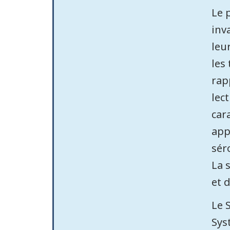
Le 
inv
leu
les
rap
lec
car
app
sér
La 
et 
Le 
Sys