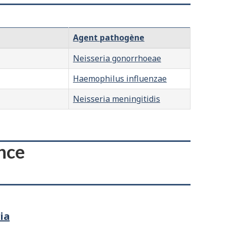
Agent pathogène
Neisseria gonorrhoeae
Haemophilus influenzae
Neisseria meningitidis
ence
ia