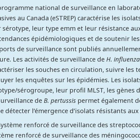
programme national de surveillance en laborat
asives au Canada (eSTREP) caractérise les isol
r sérotype, leur type emm et leur résistance au
 tendances épidémiologiques et de soutenir les
ports de surveillance sont publiés annuelleme
ture. Les activités de surveillance de
H. influenza
actériser les souches en circulation, suivre les
uyer les enquêtes sur les épidémies. Les isolats
otype/sérogroupe, leur profil MLST, les gènes d
surveillance de
B. pertussis
permet également de 
de détecter l’émergence d’isolats résistants aux
Système renforcé de surveillance des streptoco
tème renforcé de surveillance des méningococci