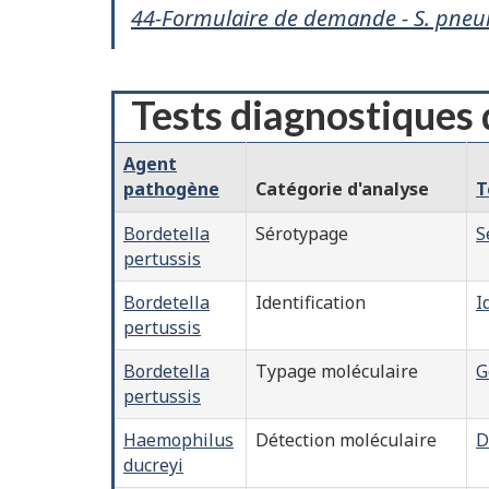
44-Formulaire de demande - S. pneu
Tests diagnostiques 
Agent
pathogène
Catégorie d'analyse
T
Bordetella
Sérotypage
S
pertussis
Bordetella
Identification
I
pertussis
Bordetella
Typage moléculaire
G
pertussis
Haemophilus
Détection moléculaire
D
ducreyi