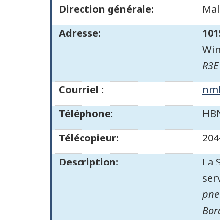
Direction générale:
Mal
Adresse:
101
Win
R3E
Courriel :
nml
Téléphone:
HBN
Télécopieur:
204
Description:
La 
ser
pne
Bord