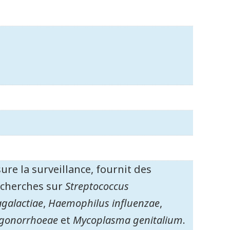
ure la surveillance, fournit des
echerches sur
Streptococcus
agalactiae
,
Haemophilus influenzae
,
 gonorrhoeae
et
Mycoplasma genitalium
.