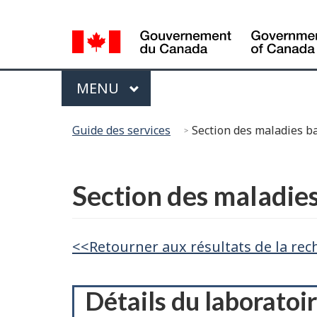
Sélection
de
la
Menu
langue
PRINCIPAL
MENU
Vous
Guide des services
Section des maladies b
êtes
ici :
English
Section des maladies
<<Retourner aux résultats de la rec
Détails du laboratoi