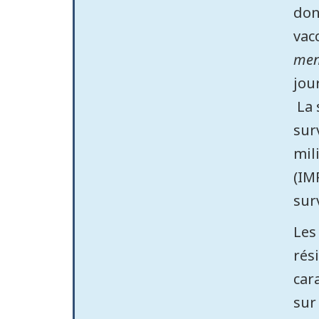
don
vac
men
jou
La 
sur
mil
(IM
sur
Les
rés
car
sur