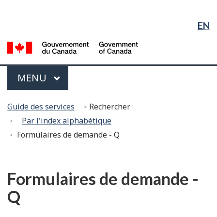
Sélection
Sauter
Passer
Passer
de
au
à
à
EN
contenu
« À
la
la
principal
propos
version
G
langue
du
HTML
d
gouvernement »
simplifiée
C
Menu
PRINCIPAL
MENU
/
G
Vous
of
Guide des services
Rechercher
êtes
C
Par l'index alphabétique
ici :
Formulaires de demande - Q
English
Formulaires de demande -
Q