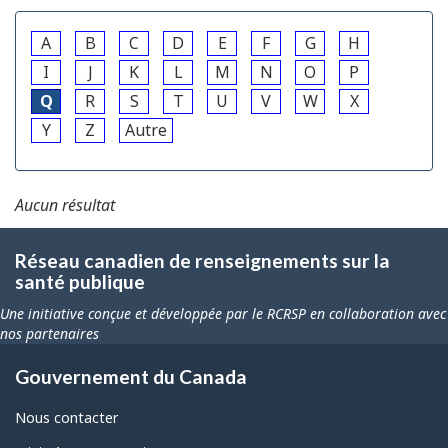
A
B
C
D
E
F
G
H
I
J
K
L
M
N
O
P
Q
R
S
T
U
V
W
X
Y
Z
Autre
Aucun résultat
Réseau canadien de renseignements sur la
santé publique
Une initiative conçue et développée par le RCRSP en collaboration avec
nos partenaires
Gouvernement du Canada
Nous contacter