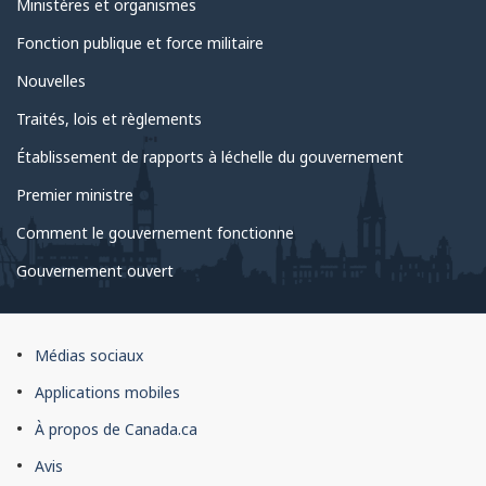
Ministères et organismes
Fonction publique et force militaire
Nouvelles
Traités, lois et règlements
Établissement de rapports à léchelle du gouvernement
Premier ministre
Comment le gouvernement fonctionne
Gouvernement ouvert
À
Médias sociaux
propos
Applications mobiles
du
À propos de Canada.ca
site
Avis