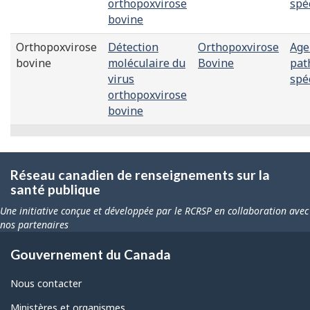
orthopoxvirose
spé
bovine
Orthopoxvirose
Détection
Orthopoxvirose
Age
bovine
moléculaire du
Bovine
pat
virus
spé
orthopoxvirose
bovine
Réseau canadien de renseignements sur la
santé publique
Une initiative conçue et développée par le RCRSP en collaboration avec
nos partenaires
Gouvernement du Canada
Nous contacter
Ministères et organismes