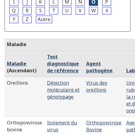
I
J
K
L
M
N
O
P
Q
R
S
T
U
V
W
X
Y
Z
Autre
Maladie
Test
Maladie
diagnostique
Agent
(Ascendant)
de référence
pathogène
Lab
Oreillons
Détection
Virus des
Uni
moléculaire et
oreillons
rub
génotypage
la 
et 
ore
Orthopoxvirose
Isolement du
Orthopoxvirose
Age
bovine
virus
Bovine
pat