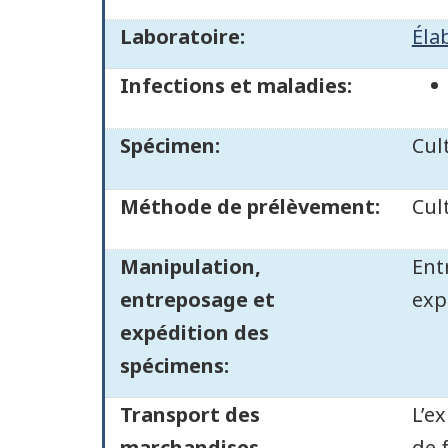
Laboratoire:
Éla
Infections et maladies:
Spécimen:
Cul
Méthode de prélèvement:
Cul
Manipulation,
Ent
entreposage et
exp
expédition des
spécimens:
Transport des
L’e
marchandises
de 