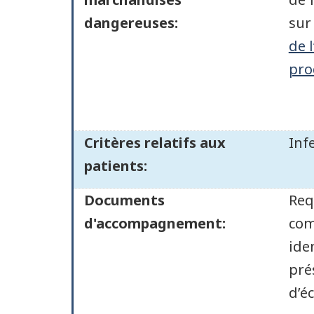
dangereuses:
sur
de 
pro
Critères relatifs aux
Inf
patients:
Documents
Req
d'accompagnement:
com
ide
pré
d’é