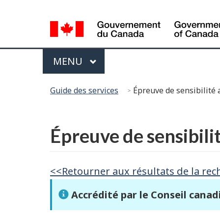
Sélection
de
la
Menu
langue
PRINCIPAL
MENU
Vous
Guide des services
Épreuve de sensibilité
êtes
ici :
English
Épreuve de sensibili
<<Retourner aux résultats de la rec
Accrédité par le Conseil canad