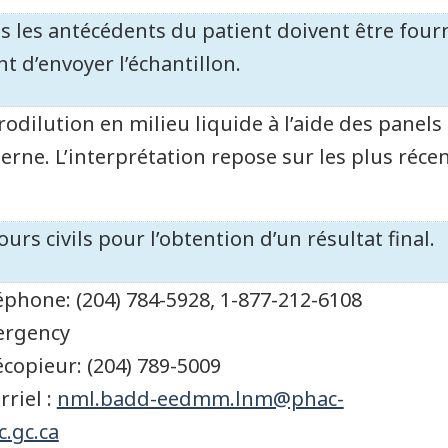
s les antécédents du patient doivent être fourni
nt d’envoyer l’échantillon.
rodilution en milieu liquide à l’aide des panels
nterne. L’interprétation repose sur les plus réce
ours civils pour l’obtention d’un résultat final.
éphone: (204) 784-5928, 1-877-212-6108
rgency
écopieur: (204) 789-5009
rriel :
nml.badd-eedmm.lnm@phac-
c.gc.ca