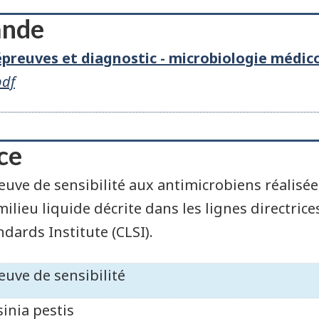
ande
épreuves et diagnostic - microbiologie médic
pdf
ce
euve de sensibilité aux antimicrobiens réalisé
milieu liquide décrite dans les lignes directric
ndards Institute (CLSI).
euve de sensibilité
sinia pestis