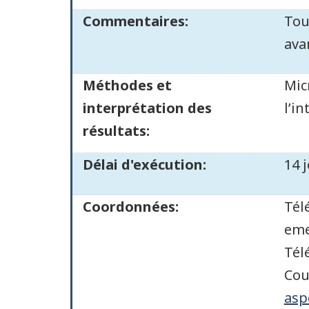
Commentaires:
Tou
ava
Méthodes et
Mic
interprétation des
l’i
résultats:
Délai d'exécution:
14 j
Coordonnées:
Tél
eme
Tél
Cou
asp