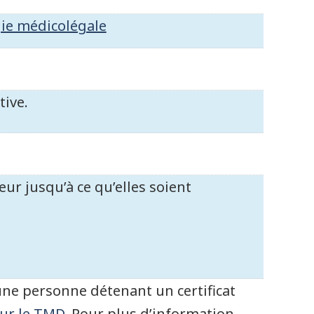
gie médicolégale
tive.
ur jusqu’à ce qu’elles soient
une personne détenant un certificat
ur le TMD
. Pour plus d’information