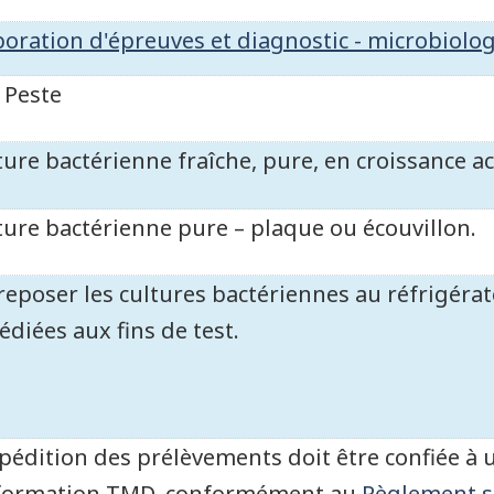
boration d'épreuves et diagnostic - microbiolo
Peste
ture bactérienne fraîche, pure, en croissance ac
ture bactérienne pure – plaque ou écouvillon.
reposer les cultures bactériennes au réfrigérate
édiées aux fins de test.
xpédition des prélèvements doit être confiée à 
formation TMD, conformément au
Règlement s