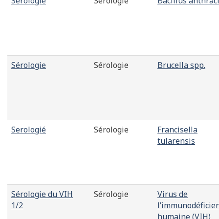
Sérologie
Sérologie
Bacillus anthrac
Sérologie
Sérologie
Brucella spp.
Serologié
Sérologie
Francisella
tularensis
Sérologie du VIH
Sérologie
Virus de
1/2
l’immunodéficie
humaine (VIH)