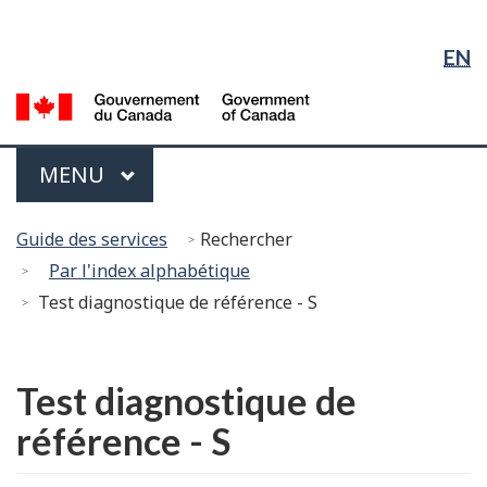
Sélection
Sauter
Passer
Passer
de
au
à
à
EN
contenu
« À
la
la
principal
propos
version
G
langue
du
HTML
d
gouvernement »
simplifiée
C
Menu
PRINCIPAL
MENU
/
G
Vous
of
Guide des services
Rechercher
êtes
C
Par l'index alphabétique
ici :
Test diagnostique de référence - S
English
Test diagnostique de
référence - S