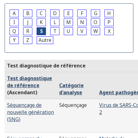
A
B
C
D
E
F
G
H
I
J
K
L
M
N
O
P
Q
R
S
T
U
V
W
X
Y
Z
Autre
Test diagnostique de référence
Test diagnostique
de référence
Catégorie
(Ascendant)
d'analyse
Agent pathogè
Séquençage de
Séquençage
Virus de SARS-C
nouvelle génération
2
(SNG)