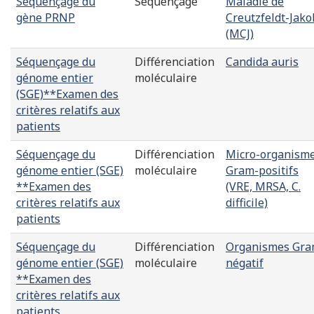
Séquençage du
Séquençage
Maladie de
gène PRNP
Creutzfeldt-Jako
(MCJ)
Séquençage du
Différenciation
Candida auris
génome entier
moléculaire
(SGE)**Examen des
critères relatifs aux
patients
Séquençage du
Différenciation
Micro-organism
génome entier (SGE)
moléculaire
Gram-positifs
**Examen des
(VRE, MRSA, C.
critères relatifs aux
difficile)
patients
Séquençage du
Différenciation
Organismes Gra
génome entier (SGE)
moléculaire
négatif
**Examen des
critères relatifs aux
patients