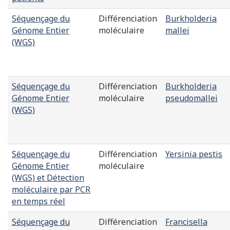
Séquençage du
Différenciation
Burkholderia
Génome Entier
moléculaire
mallei
(WGS)
Séquençage du
Différenciation
Burkholderia
Génome Entier
moléculaire
pseudomallei
(WGS)
Séquençage du
Différenciation
Yersinia pestis
Génome Entier
moléculaire
(WGS) et Détection
moléculaire par PCR
en temps réel
Séquençage du
Différenciation
Francisella