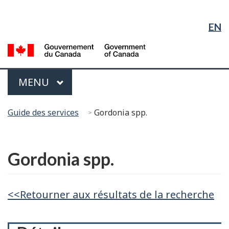
Sélection
Sauter
Passer
Passer
de
au
à
à
EN
contenu
« À
la
la
principal
propos
version
G
langue
du
HTML
d
gouvernement »
simplifiée
C
Menu
PRINCIPAL
MENU
/
G
Vous
of
Guide des services
Gordonia spp.
êtes
C
ici :
English
Gordonia spp.
<<Retourner aux résultats de la recherche